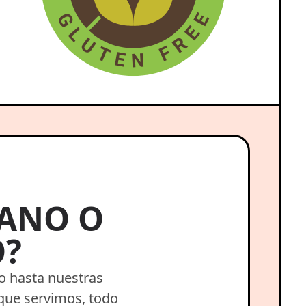
GANO O
?
o hasta nuestras
 que servimos, todo